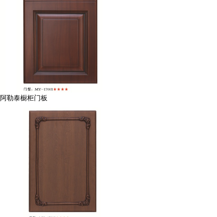
阿勒泰橱柜门板